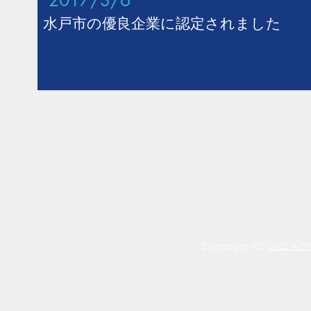
​2017/3/6
​水戸市の優良企業に認定されました
新卒キャリア採用募集中！
Copyright (C)
2012 AOYA