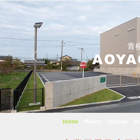
青
AOYA
Home
Policy
Outline
Bu